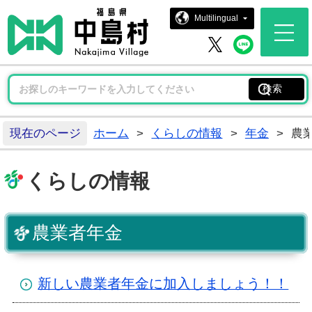
中島村ホー
Multilingual
中島村 
中島村 X
現在のページ
ホーム
>
くらしの情報
>
年金
>
農
くらしの情報
農業者年金
新しい農業者年金に加入しましょう！！