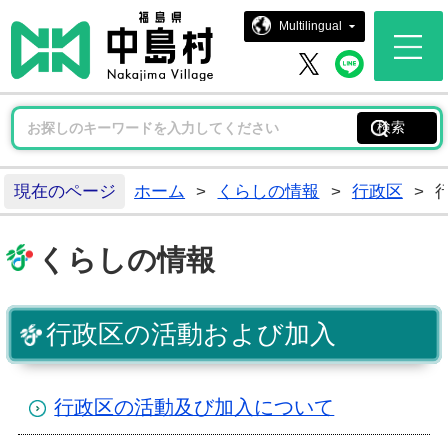
中島村ホー
Multilingual
中島村 
中島村 X
現在のページ
ホーム
>
くらしの情報
>
行政区
>
くらしの情報
行政区の活動および加入
行政区の活動及び加入について