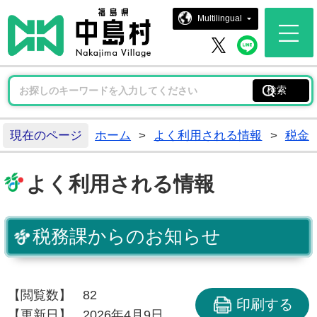
中島村ホー
Multilingual
中島村 
中島村 X
現在のページ
ホーム
>
よく利用される情報
>
税金
よく利用される情報
税務課からのお知らせ
【閲覧数】
82
印刷する
【更新日】
2026年4月9日