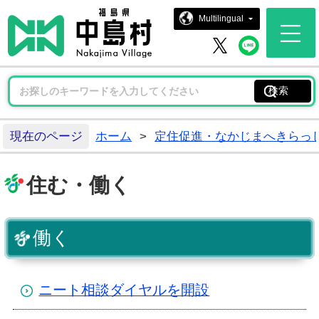
中島村ホー
Multilingual
中島村 
中島村 X
現在のページ
ホーム
>
定住促進・なかじまへきらっ
住む・働く
働く
ニート相談ダイヤルを開設