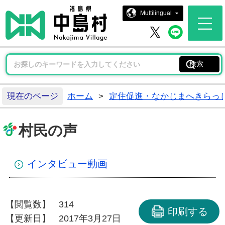
中島村ホー
Multilingual
中島村 
中島村 X
現在のページ
ホーム
>
定住促進・なかじまへきらっ
村民の声
インタビュー動画
【閲覧数】
314
印刷する
【更新日】
2017年3月27日