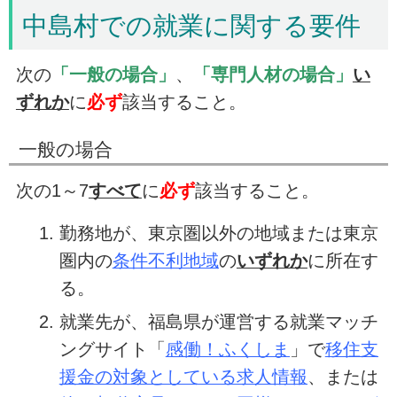
中島村での就業に関する要件
次の
「一般の場合」
、
「専門人材の場合」
い
ずれか
に
必ず
該当すること。
一般の場合
次の1～7
すべて
に
必ず
該当すること。
勤務地が、東京圏以外の地域または東京
圏内の
条件不利地域
の
いずれか
に所在す
る。
就業先が、福島県が運営する就業マッチ
ングサイト「
感働！ふくしま
」で
移住支
援金の対象としている求人情報
、または