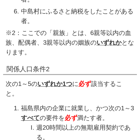
中島村にふるさと納税をしたことがある
者。
※2：ここでの「親族」とは、6親等以内の血
族、配偶者、3親等以内の姻族の
いずれか
とな
ります。
関係人口条件2
次の1～5の
いずれか1つ
に
必ず
該当するこ
と。
福島県内の企業に就業し、かつ次の1～3
すべて
の要件を
必ず
満たす者。
週20時間以上の無期雇用契約であ
る。