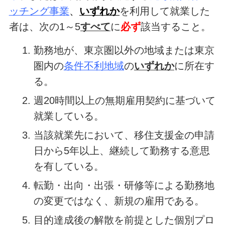
ッチング事業
、
いずれか
を利用して就業した
者は、次の1～5
すべて
に
必ず
該当すること。
勤務地が、東京圏以外の地域または東京
圏内の
条件不利地域
の
いずれか
に所在す
る。
週20時間以上の無期雇用契約に基づいて
就業している。
当該就業先において、移住支援金の申請
日から5年以上、継続して勤務する意思
を有している。
転勤・出向・出張・研修等による勤務地
の変更ではなく、新規の雇用である。
目的達成後の解散を前提とした個別プロ