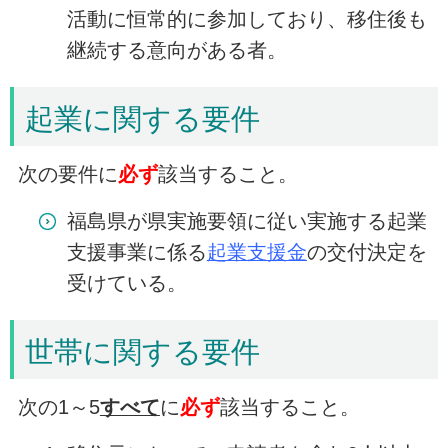
活動に恒常的に参加しており、移住後も
継続する意向がある者。
起業に関する要件
次の要件に
必ず
該当すること。
福島県が県実施要領に従い実施する起業
支援事業に係る
起業支援金
の交付決定を
受けている。
世帯に関する要件
次の1～5
すべて
に
必ず
該当すること。