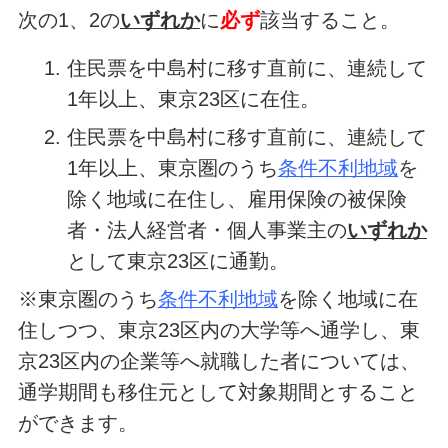
次の1、2の
いずれか
に
必ず
該当すること。
住民票を中島村に移す直前に、連続して
1年以上、東京23区に在住。
住民票を中島村に移す直前に、連続して
1年以上、東京圏のうち
条件不利地域
を
除く地域に在住し、雇用保険の被保険
者・法人経営者・個人事業主の
いずれか
として東京23区に通勤。
※東京圏のうち
条件不利地域
を除く地域に在
住しつつ、東京23区内の大学等へ通学し、東
京23区内の企業等へ就職した者については、
通学期間も移住元として対象期間とすること
ができます。