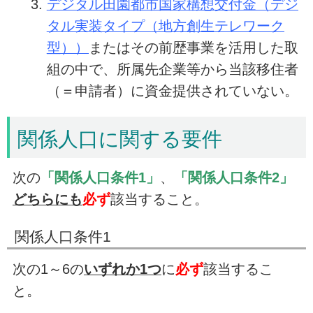
デジタル田園都市国家構想交付金（デジ
タル実装タイプ（地方創生テレワーク
型））
またはその前歴事業を活用した取
組の中で、所属先企業等から当該移住者
（＝申請者）に資金提供されていない。
関係人口に関する要件
次の
「関係人口条件1」
、
「関係人口条件2」
どちらにも
必ず
該当すること。
関係人口条件1
次の1～6の
いずれか1つ
に
必ず
該当するこ
と。