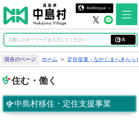
中島村ホー
Multilingual
中島村 
中島村 X
現在のページ
ホーム
>
定住促進・なかじまへきらっ
住む・働く
中島村移住・定住支援事業