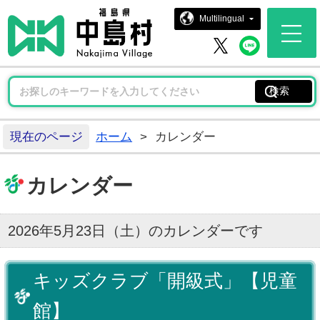
中島村ホー
Multilingual
中島村 
中島村 X
現在のページ
ホーム
>
カレンダー
カレンダー
2026年5月23日（土）のカレンダーです
キッズクラブ「開級式」【児童
館】