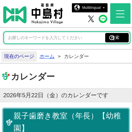
中島村ホー
Multilingual
中島村 
中島村 X
現在のページ
ホーム
>
カレンダー
カレンダー
2026年5月22日（金）のカレンダーです
親子歯磨き教室（年長）【幼稚
園】