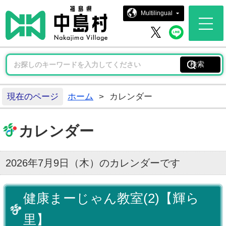
中島村ホー
Multilingual
中島村 
中島村 X
現在のページ
ホーム
>
カレンダー
カレンダー
2026年7月9日（木）のカレンダーです
健康まーじゃん教室(2)【輝ら
里】