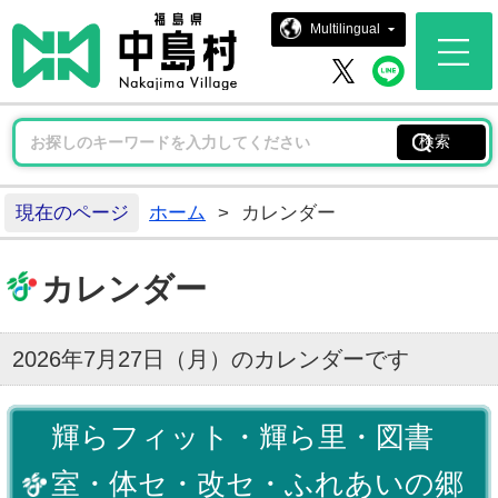
中島村ホー
Multilingual
中島村 
中島村 X
現在のページ
ホーム
>
カレンダー
カレンダー
2026年7月27日（月）のカレンダーです
輝らフィット・輝ら里・図書
室・体セ・改セ・ふれあいの郷