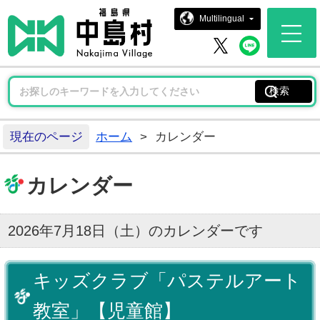
中島村ホー
Multilingual
中島村 
中島村 X
現在のページ
ホーム
>
カレンダー
カレンダー
2026年7月18日（土）のカレンダーです
キッズクラブ「パステルアート
教室」【児童館】