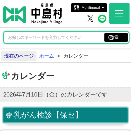
中島村ホー
Multilingual
中島村 
中島村 X
現在のページ
ホーム
>
カレンダー
カレンダー
2026年7月10日（金）のカレンダーです
乳がん検診【保セ】