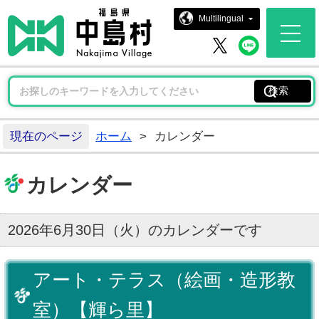
中島村ホー
Multilingual
中島村 
中島村 X
現在のページ
ホーム
>
カレンダー
カレンダー
2026年6月30日（火）のカレンダーです
アート・テラス（絵画・造形教
室）【輝ら里】