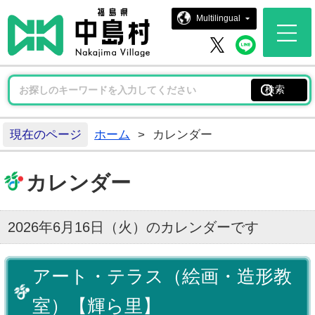
中島村ホー
Multilingual
中島村 
中島村 X
現在のページ
ホーム
>
カレンダー
カレンダー
2026年6月16日（火）のカレンダーです
アート・テラス（絵画・造形教
室）【輝ら里】